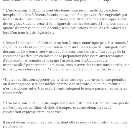
• L
‘association TRACE ne peut être tenue pour responsable du caractère
inexploitable des éléments fournis par sa clientèle, pouvant être engendrés par
les transferts de données, les conversions de différents formats d’images, l’état
des originaux quand ceux-ci font figure de matrice destinée à l’impression et la
qualité d’impression qui en découle, les substitutions de polices de caractères
lors d’un transfert de logiciel etc.
•
Avant l’impression définitive, « un bon à tirer » numérique peut être soumis à
signature au client pour donner son accord sur l’impression de l’intégralité du
document. Ce « bon à tirer » ne peut être dans tous les cas qu’un aperçu de la
commande à effectuer, en raison de la préparation nécessaire aux techniques
d’impression artisanales ; il dégage l’association TRACE de toute
responsabilité pour erreur ou omission, sous réserve des corrections portées, par
le client, sur celui-ci (art 35 *). Il appartient au client d’en vérifier le contenu.
•
Toute modification apportée par le client autre qu’une erreur d’interprétation
ou d’orthographe sera considérée comme « corrections d’auteur », même s’il
n’est pas donné suite. Ces suppléments intègrent le temps passé et les matières
consommées.
• L
‘association TRACE reste propriétaire des instruments de fabrication qu’elle
a créés (maquettes, films, clichés, découpes, et autres éléments), sauf
convention expresse entre les parties.
Il en est de même pour les créations, dont elle se réserve les droits d’auteur qui
en découlent.