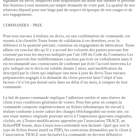
signature du devis, lesquelles sont disponibles sur notre site internet et peuvent
être fournies à tout moment,sur simple demande de votre part. La qualité de nos
relations dépend pour une large part du respect réciproque de nos usages et de
nos engagements.
COMMANDES – PRIX :
Pour tous travaux à réaliser, un devis, ou une confirmation de commande, est
soumis à la clientèle.Toute forme de validation à ces dernières, avec la
référence et la quantité précisée, constitue un engagement de fabrication. Toute
affaire est conclue dès qu’il y a accord des volontés des parties pouvant être
constaté par tous les moyens indiqués par l’art.109 du Code du Commerce.Les
affaires peuvent être indifféremment conclues par écrit ou verbalement mais il
est recommandé aux contractants de confirmer par écrit l’accord intervenu.Le
prix indiqué sur le devis est valable durant 2 mois, sauf modification du
descriptif par le client qui implique une mise à jour du devis.Tous travaux
préparatoires engagés à la demande du client peuvent faire l’objet d’une
facture s’il n’est pas donné suite dans un délai d’un mois, à compter de leur
commande.
Le fait de passer commande implique l’adhésion entière et sans réserve du
client à nos conditions générales de ventes. Pour être prise en compte,la
commande comporte impérativement un fichier informatique du travail à
réaliser conforme à notre cahier des charges téléchargeable sur notre site, ou
une toute matrice originale pouvant servir à l’impression (gravures originales,
clichés, etc.).Toutes modifications apportées par l’association TRACE, au
fichierPDF fourni, dues à leurs non-conformité sera facturée. Quel que soit le
type de fichier fourni (natif ou PDF), les corrections demandées par le client à
l’association TRACE sont facturées.La commande ne devient définitive