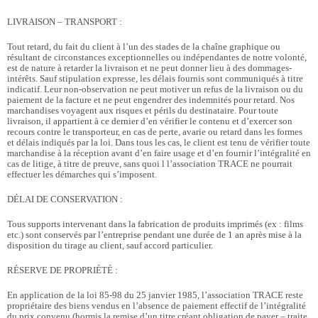
LIVRAISON – TRANSPORT :
Tout retard, du fait du client à l’un des stades de la chaîne graphique ou
résultant de circonstances exceptionnelles ou indépendantes de notre volonté,
est de nature à retarder la livraison et ne peut donner lieu à des dommages-
intérêts. Sauf stipulation expresse, les délais fournis sont communiqués à titre
indicatif. Leur non-observation ne peut motiver un refus de la livraison ou du
paiement de la facture et ne peut engendrer des indemnités pour retard. Nos
marchandises voyagent aux risques et périls du destinataire. Pour toute
livraison, il appartient à ce dernier d’en vérifier le contenu et d’exercer son
recours contre le transporteur, en cas de perte, avarie ou retard dans les formes
et délais indiqués par la loi. Dans tous les cas, le client est tenu de vérifier toute
marchandise à la réception avant d’en faire usage et d’en fournir l’intégralité en
cas de litige, à titre de preuve, sans quoi l l’association TRACE ne pourrait
effectuer les démarches qui s’imposent.
DÉLAI DE CONSERVATION :
Tous supports intervenant dans la fabrication de produits imprimés (ex : films
etc.) sont conservés par l’entreprise pendant une durée de 1 an après mise à la
disposition du tirage au client, sauf accord particulier.
RÉSERVE DE PROPRIÉTÉ :
En application de la loi 85-98 du 25 janvier 1985, l’association TRACE reste
propriétaire des biens vendus en l’absence de paiement effectif de l’intégralité
du prix convenu (hormis la remise d’un titre créant obligation de payer – traite