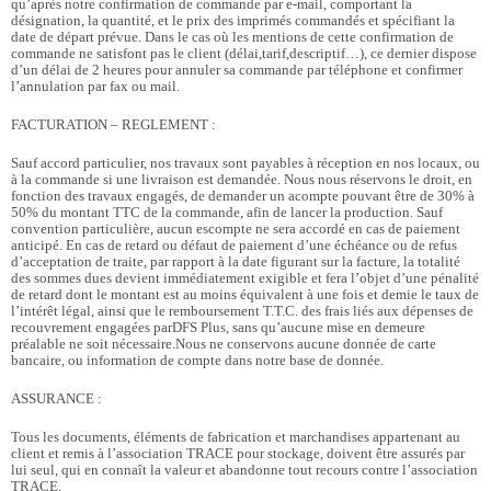
qu’après notre confirmation de commande par e-mail, comportant la
désignation, la quantité, et le prix des imprimés commandés et spécifiant la
date de départ prévue. Dans le cas où les mentions de cette confirmation de
commande ne satisfont pas le client (délai,tarif,descriptif…), ce dernier dispose
d’un délai de 2 heures pour annuler sa commande par téléphone et confirmer
l’annulation par fax ou mail.
FACTURATION – REGLEMENT :
Sauf accord particulier, nos travaux sont payables à réception en nos locaux, ou
à la commande si une livraison est demandée. Nous nous réservons le droit, en
fonction des travaux engagés, de demander un acompte pouvant être de 30% à
50% du montant TTC de la commande, afin de lancer la production. Sauf
convention particulière, aucun escompte ne sera accordé en cas de paiement
anticipé. En cas de retard ou défaut de paiement d’une échéance ou de refus
d’acceptation de traite, par rapport à la date figurant sur la facture, la totalité
des sommes dues devient immédiatement exigible et fera l’objet d’une pénalité
de retard dont le montant est au moins équivalent à une fois et demie le taux de
l’intérêt légal, ainsi que le remboursement T.T.C. des frais liés aux dépenses de
recouvrement engagées parDFS Plus, sans qu’aucune mise en demeure
préalable ne soit nécessaire.Nous ne conservons aucune donnée de carte
bancaire, ou information de compte dans notre base de donnée.
ASSURANCE :
Tous les documents, éléments de fabrication et marchandises appartenant au
client et remis à l’association TRACE pour stockage, doivent être assurés par
lui seul, qui en connaît la valeur et abandonne tout recours contre l’association
TRACE.