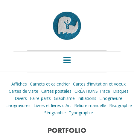
Affiches
Carnets et calendrier
Cartes d'invitation et voeux
Cartes de visite
Cartes postales
CRÉATIONS Trace
Disques
Divers
Faire-parts
Graphisme
initiations
Linogravure
Linogravures
Livres et livres d'Art
Reliure manuelle
Risographie
Sérigraphie
Typographie
PORTFOLIO