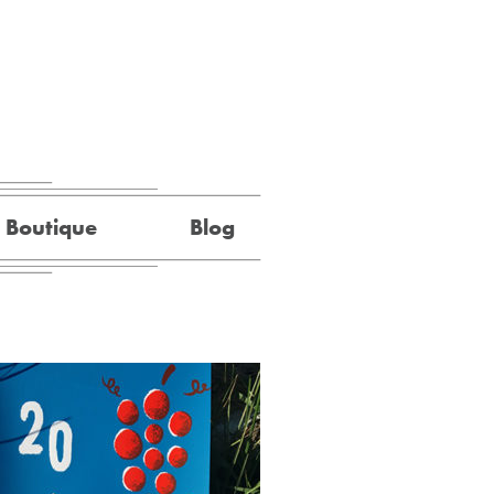
Boutique
Blog